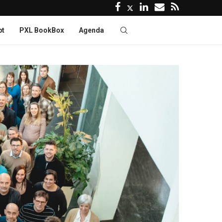
pt
PXL BookBox
Agenda