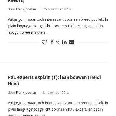
Raedts)
door
Frank Joosten
26 november 2018
Vakjargon, maar toch interessant voor een breed publiek. In
‘plain language’ toegelicht door een PXL eXpert, en dat in
hooguit twee minuten. …
PXL eXperts eXplain (1): lean bouwen (Heidi
Gilis)
door
Frank Joosten
8 november 2018
Vakjargon, maar toch interessant voor een breed publiek. In
‘plain language’ toegelicht door een PXL eXpert, en dat in
hooguit twee minuten. …