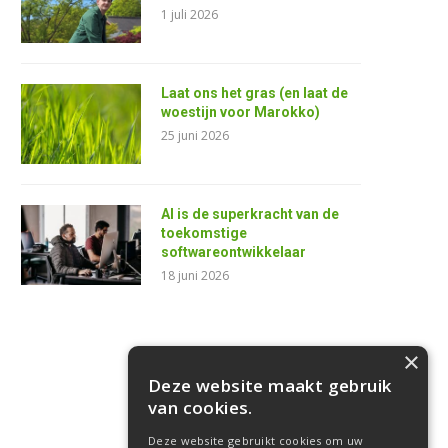
1 juli 2026
Laat ons het gras (en laat de
woestijn voor Marokko)
25 juni 2026
AI is de superkracht van de
toekomstige
softwareontwikkelaar
18 juni 2026
×
Deze website maakt gebruik
van cookies.
Deze website gebruikt cookies om uw