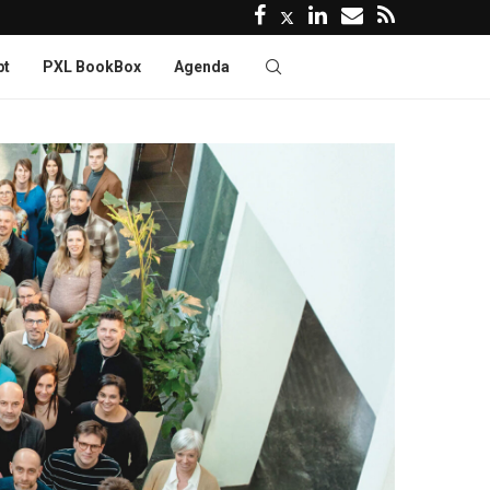
pt
PXL BookBox
Agenda