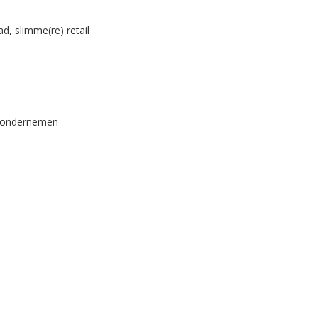
d, slimme(re) retail
n ondernemen