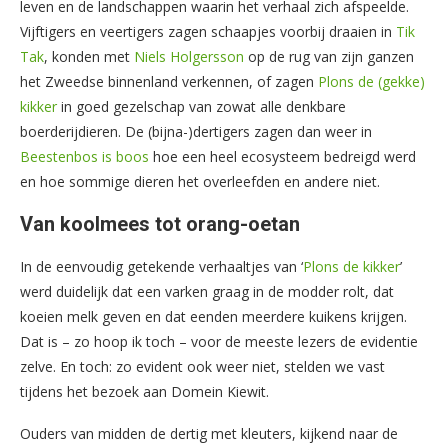
leven en de landschappen waarin het verhaal zich afspeelde.
Vijftigers en veertigers zagen schaapjes voorbij draaien in
Tik
Tak
, konden met
Niels Holgersson
op de rug van zijn ganzen
het Zweedse binnenland verkennen, of zagen
Plons de (gekke)
kikker
in goed gezelschap van zowat alle denkbare
boerderijdieren. De (bijna-)dertigers zagen dan weer in
Beestenbos is boos
hoe een heel ecosysteem bedreigd werd
en hoe sommige dieren het overleefden en andere niet.
Van koolmees tot orang-oetan
In de eenvoudig getekende verhaaltjes van ‘
Plons de kikker
’
werd duidelijk dat een varken graag in de modder rolt, dat
koeien melk geven en dat eenden meerdere kuikens krijgen.
Dat is – zo hoop ik toch – voor de meeste lezers de evidentie
zelve. En toch: zo evident ook weer niet, stelden we vast
tijdens het bezoek aan Domein Kiewit.
Ouders van midden de dertig met kleuters, kijkend naar de