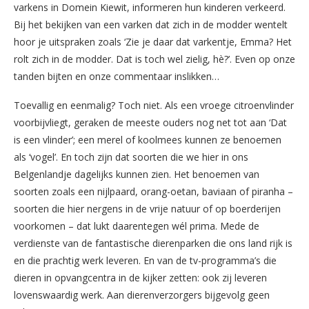
varkens in Domein Kiewit, informeren hun kinderen verkeerd.
Bij het bekijken van een varken dat zich in de modder wentelt
hoor je uitspraken zoals ‘Zie je daar dat varkentje, Emma? Het
rolt zich in de modder. Dat is toch wel zielig, hè?’. Even op onze
tanden bijten en onze commentaar inslikken…
Toevallig en eenmalig? Toch niet. Als een vroege citroenvlinder
voorbijvliegt, geraken de meeste ouders nog net tot aan ‘Dat
is een vlinder’; een merel of koolmees kunnen ze benoemen
als ‘vogel’. En toch zijn dat soorten die we hier in ons
Belgenlandje dagelijks kunnen zien. Het benoemen van
soorten zoals een nijlpaard, orang-oetan, baviaan of piranha –
soorten die hier nergens in de vrije natuur of op boerderijen
voorkomen – dat lukt daarentegen wél prima. Mede de
verdienste van de fantastische dierenparken die ons land rijk is
en die prachtig werk leveren. En van de tv-programma’s die
dieren in opvangcentra in de kijker zetten: ook zij leveren
lovenswaardig werk. Aan dierenverzorgers bijgevolg geen