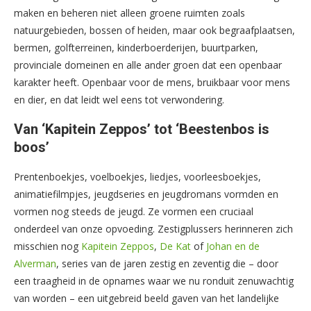
maken en beheren niet alleen groene ruimten zoals
natuurgebieden, bossen of heiden, maar ook begraafplaatsen,
bermen, golfterreinen, kinderboerderijen, buurtparken,
provinciale domeinen en alle ander groen dat een openbaar
karakter heeft. Openbaar voor de mens, bruikbaar voor mens
en dier, en dat leidt wel eens tot verwondering.
Van ‘Kapitein Zeppos’ tot ‘Beestenbos is
boos’
Prentenboekjes, voelboekjes, liedjes, voorleesboekjes,
animatiefilmpjes, jeugdseries en jeugdromans vormden en
vormen nog steeds de jeugd. Ze vormen een cruciaal
onderdeel van onze opvoeding. Zestigplussers herinneren zich
misschien nog
Kapitein Zeppos
,
De Kat
of
Johan en de
Alverman
, series van de jaren zestig en zeventig die – door
een traagheid in de opnames waar we nu ronduit zenuwachtig
van worden – een uitgebreid beeld gaven van het landelijke