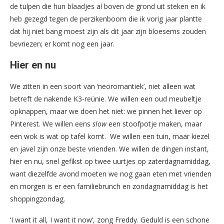
de tulpen die hun blaadjes al boven de grond uit steken en ik
heb gezegd tegen de perzikenboom die ik vorig jaar plantte
dat hij niet bang moest zijn als dit jaar zijn bloesems zouden
bevriezen; er komt nog een jaar.
Hier en nu
We zitten in een soort van ‘neoromantiek’, niet alleen wat
betreft de nakende K3-reünie. We willen een oud meubeltje
opknappen, maar we doen het niet: we pinnen het liever op
Pinterest. We willen eens
slow
een stoofpotje maken, maar
een wok is wat op tafel komt. We willen een tuin, maar kiezel
en javel zijn onze beste vrienden. We willen de dingen instant,
hier en nu, snel gefikst op twee uurtjes op zaterdagnamiddag,
want diezelfde avond moeten we nog gaan eten met vrienden
en morgen is er een familiebrunch en zondagnamiddag is het
shoppingzondag.
‘I want it all, I want it now’, zong Freddy. Geduld is een schone