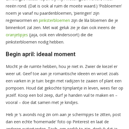
reeën rond. (Dat is ook al ruim de moeite waard.) ‘Pisbloemen’
noem je vanaf nu paardenbloemen, ‘pieringen’ zijn
regenwormen en
pinksterbloemen
zijn de lila bloemen die je
binnenkort zal zien. Met wat geluk zie je dan ook ineens de
oranjetipjes
(jaja, ook een vlindersoort) die die
pinksterbloemen nodig hebben.
Begin april: ideaal moment
Mocht je de ruimte hebben, hou je niet in. Zwier de kiezel er
weer uit. Geef toe aan je romantische ideeën en wroet zoals
een varken in je tuin: begin met radijzen te zaaien of plant een
pompoen. Houd dat gekochte tijmplantje in leven, wees fier op
jezelf. Koop een bol zeep, durf je handen vuil te maken en –
vooral – doe dat samen met je kindjes.
Heb je ’s avonds nog zin om aan je schermpjes te zitten, post
dan een echte ‘homemade’ foto op Pinterest en laat de
anderen watertanden. Toch, om eerlijk te zijn, denk ik dat je