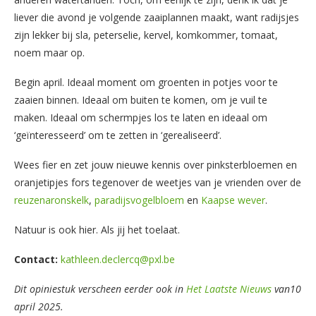
liever die avond je volgende zaaiplannen maakt, want radijsjes
zijn lekker bij sla, peterselie, kervel, komkommer, tomaat,
noem maar op.
Begin april. Ideaal moment om groenten in potjes voor te
zaaien binnen. Ideaal om buiten te komen, om je vuil te
maken. Ideaal om schermpjes los te laten en ideaal om
‘geïnteresseerd’ om te zetten in ‘gerealiseerd’.
Wees fier en zet jouw nieuwe kennis over pinksterbloemen en
oranjetipjes fors tegenover de weetjes van je vrienden over de
reuzenaronskelk
,
paradijsvogelbloem
en
Kaapse wever
.
Natuur is ook hier. Als jij het toelaat.
Contact:
kathleen.declercq@pxl.be
Dit opiniestuk verscheen eerder ook in
Het Laatste Nieuws
van10
april 2025.