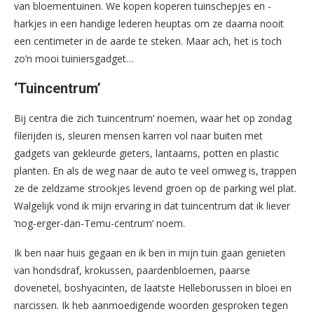
van bloementuinen. We kopen koperen tuinschepjes en -
harkjes in een handige lederen heuptas om ze daarna nooit
een centimeter in de aarde te steken. Maar ach, het is toch
zo’n mooi tuiniersgadget…
‘Tuincentrum’
Bij centra die zich ‘tuincentrum’ noemen, waar het op zondag
filerijden is, sleuren mensen karren vol naar buiten met
gadgets van gekleurde gieters, lantaarns, potten en plastic
planten. En als de weg naar de auto te veel omweg is, trappen
ze de zeldzame strookjes levend groen op de parking wel plat.
Walgelijk vond ik mijn ervaring in dat tuincentrum dat ik liever
‘nog-erger-dan-Temu-centrum’ noem.
Ik ben naar huis gegaan en ik ben in mijn tuin gaan genieten
van hondsdraf, krokussen, paardenbloemen, paarse
dovenetel, boshyacinten, de laatste Helleborussen in bloei en
narcissen. Ik heb aanmoedigende woorden gesproken tegen