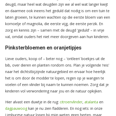
deugd, maar heel wat deugden zijn we al wel wat langer kwijt
en daarmee ook ineens het geduld dat nodig is om een tuin te
laten groeien, te kunnen wachten op die eerste bloem van een
kornoelje of magnolia, die eerste vijg, die eerste perzik. En
zorg en kennis zijn – samen met de deugd ‘geduld’ – in vrije
val, omdat ouders het niet meer doorgeven aan hun kinderen.
Pinksterbloemen en oranjetipjes
Lieve ouders, koop of – beter nog – ‘ontleen’ boekjes uit de
bib, over dieren en planten rondom ons. Plan je volgende ‘reis’
naar het dichtstbijzijnde natuurgebied en ervaar hoe heerlijk
het is om door de modder te lopen, regen op je wangen te
voelen of een vlinder bij naam te kunnen noemen. Zorg dat je
kinderen vol verwondering naar jou en de natuur opkijken.
Hier alvast een duwtje in de rug:
citroenvlinder
,
atalanta
en
dagpauwoog
kan je nu zien fladderen. En nog iets: in onze
Limburgse natuur lopen bij mijn weten geen herten, maar