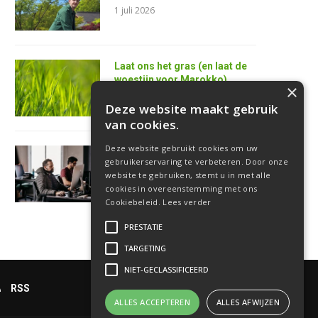
1 juli 2026
Laat ons het gras (en laat de
woestijn voor Marokko)
×
25 juni 2026
Deze website maakt gebruik
van cookies.
Deze website gebruikt cookies om uw
AI is de superkracht van de
gebruikerservaring te verbeteren. Door onze
toekomstige
website te gebruiken, stemt u in met alle
softwareontwikkelaar
cookies in overeenstemming met ons
18 juni 2026
Cookiebeleid.
Lees verder
PRESTATIE
TARGETING
NIET-GECLASSIFICEERD
RSS
ALLES ACCEPTEREN
ALLES AFWIJZEN