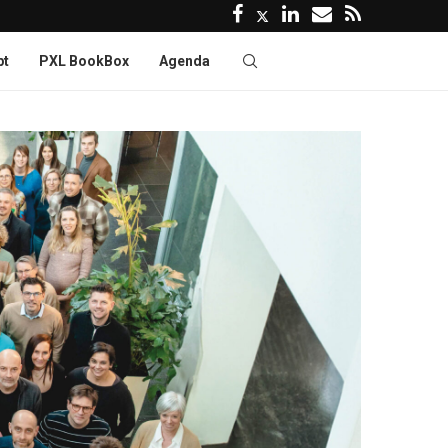
pt
PXL BookBox
Agenda