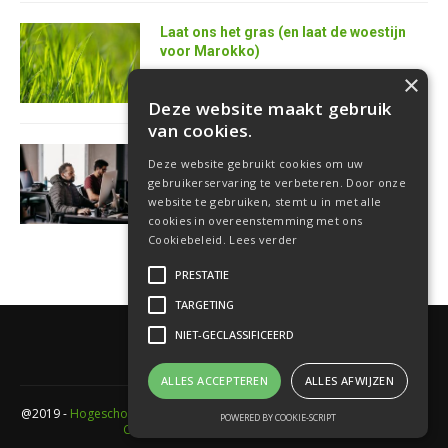
Laat ons het gras (en laat de woestijn
voor Marokko)
25 juni 2026
×
Deze website maakt gebruik
van cookies.
AI is de superkracht van de toekomstige
Deze website gebruikt cookies om uw
softwareontwikkelaar
gebruikerservaring te verbeteren. Door onze
18 juni 2026
website te gebruiken, stemt u in met alle
cookies in overeenstemming met ons
Cookiebeleid.
Lees verder
PRESTATIE
TARGETING
NIET-GECLASSIFICEERD
ALLES ACCEPTEREN
ALLES AFWIJZEN
@2019 -
Hogeschool PXL
- Elfde-liniestraat 24 Gebouw A , 3500 Hasselt -
POWERED BY COOKIE-SCRIPT
Cookieverklaring
-
Privacyverklaring