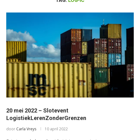
TAG:
LOG-IC
20 mei 2022 – Slotevent
LogistiekLerenZonderGrenzen
door
Carla Vreys
10 april 2022