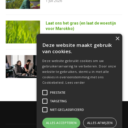
1 juli 2026
Laat ons het gras (en laat de woestijn
voor Marokko)
25 juni 2026
×
Deze website maakt gebruik
van cookies.
AI is de superkracht van de toekomstige
Deze website gebruikt cookies om uw
softwareontwikkelaar
gebruikerservaring te verbeteren. Door onze
18 juni 2026
website te gebruiken, stemt u in met alle
cookies in overeenstemming met ons
Cookiebeleid.
Lees verder
PRESTATIE
TARGETING
NIET-GECLASSIFICEERD
ALLES ACCEPTEREN
ALLES AFWIJZEN