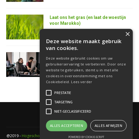
Laat ons het gras (en laat de woestijn
voor Marokko)
25 juni 2026
×
Deze website maakt gebruik
van cookies.
AI is de superkracht van de toekomstige
Deze website gebruikt cookies om uw
softwareontwikkelaar
gebruikerservaring te verbeteren. Door onze
18 juni 2026
website te gebruiken, stemt u in met alle
cookies in overeenstemming met ons
Cookiebeleid.
Lees verder
PRESTATIE
TARGETING
NIET-GECLASSIFICEERD
ALLES ACCEPTEREN
ALLES AFWIJZEN
@2019 -
Hogeschool PXL
- Elfde-liniestraat 24 Gebouw A , 3500 Hasselt -
POWERED BY COOKIE-SCRIPT