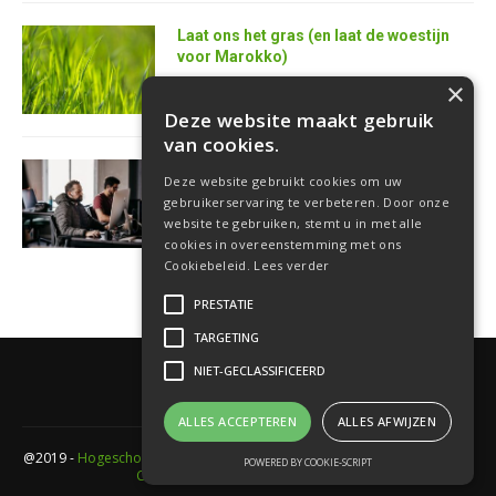
Laat ons het gras (en laat de woestijn
voor Marokko)
25 juni 2026
×
Deze website maakt gebruik
van cookies.
AI is de superkracht van de toekomstige
Deze website gebruikt cookies om uw
softwareontwikkelaar
gebruikerservaring te verbeteren. Door onze
18 juni 2026
website te gebruiken, stemt u in met alle
cookies in overeenstemming met ons
Cookiebeleid.
Lees verder
PRESTATIE
TARGETING
NIET-GECLASSIFICEERD
ALLES ACCEPTEREN
ALLES AFWIJZEN
@2019 -
Hogeschool PXL
- Elfde-liniestraat 24 Gebouw A , 3500 Hasselt -
POWERED BY COOKIE-SCRIPT
Cookieverklaring
-
Privacyverklaring