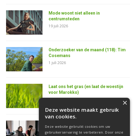
Mode woont niet alleen in
centrumsteden
19 juli 2026
Onderzoeker van de maand (118): Tim
Cosemans
1 juli 2026
Laat ons het gras (en laat de woestijn
voor Marokko)
25 juni 2026
×
Deze website maakt gebruik
van cookies.
AI is de superkracht van de toekomstige
Deze website gebruikt cookies om uw
softwareontwikkelaar
gebruikerservaring te verbeteren. Door onze