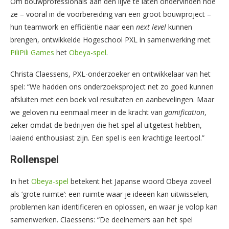
Om bouwprofessionals aan den lijve te laten ondervinden hoe
ze – vooral in de voorbereiding van een groot bouwproject –
hun teamwork en efficiëntie naar een
next level
kunnen
brengen, ontwikkelde Hogeschool PXL in samenwerking met
PiliPili Games
het
Obeya-spel
.
Christa Claessens, PXL-onderzoeker en ontwikkelaar van het
spel: “We hadden ons onderzoeksproject net zo goed kunnen
afsluiten met een boek vol resultaten en aanbevelingen. Maar
we geloven nu eenmaal meer in de kracht van
gamification
,
zeker omdat de bedrijven die het spel al uitgetest hebben,
laaiend enthousiast zijn. Een spel is een krachtige leertool.”
Rollenspel
In het
Obeya-spel
betekent het Japanse woord Obeya zoveel
als ‘grote ruimte’: een ruimte waar je ideeën kan uitwisselen,
problemen kan identificeren en oplossen, en waar je volop kan
samenwerken. Claessens: “De deelnemers aan het spel