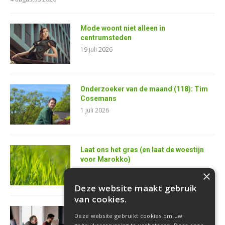
Mode woont niet alleen in
centrumsteden
19 juli 2026
Onderzoeker van de maand (118): Tim
Cosemans
1 juli 2026
Laat ons het gras (en laat de woestijn
voor Marokko)
25 juni 2026
×
Deze website maakt gebruik
van cookies.
AI is de superkracht van de toekomstige
Deze website gebruikt cookies om uw
softwareontwikkelaar