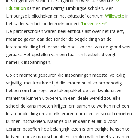
iets tegenover stellen. De afgelopen twee jaar werkte
PXL-
Education
samen met twintig Limburgse scholen, vier
Limburgse bibliotheken en het educatief centrum
Willewete
in
het kader van het onderzoeksproject
‘Liever lezen!’
.
De partnerscholen waren heel enthousiast over het traject,
maar ze gaven aan dat zonder de begeleiding van de
lerarenopleiding het leesbeleid nooit zo snel van de grond was
geraakt. Het opstellen van een taal- en leesbeleid vergt
namelijk inspanningen.
Op dit moment gebeuren die inspanningen meestal volledig
vrijwillig, met kostbare tijd die leraren nu al zo broodnodig
hebben om hun reguliere takenpakket op een kwalitatieve
manier te kunnen uitvoeren. In een ideale wereld zou elke
school de kans moeten krijgen om samen te werken met een
lerarenopleiding en zou elk lerarenteam een leescoach moeten
kunnen inschakelen. Maar geld is er daar niet altijd voor.
Leraren beseffen hoe belangrijk lezen is om eerlijke kansen te
krijgen in onze maatschappij en scholen willen heel graag mee