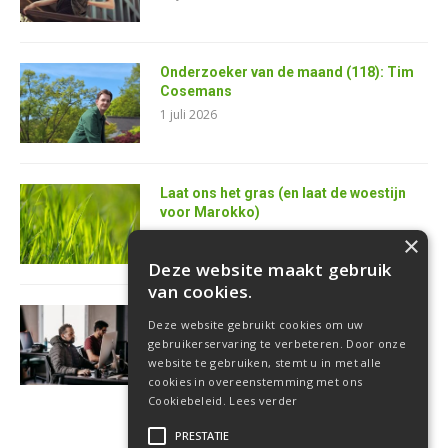
Onderzoeker van de maand (118): Tim
Cosemans
1 juli 2026
Laat ons het gras (en laat de woestijn
voor Marokko)
25 juni 2026
×
Deze website maakt gebruik
van cookies.
AI is de superkracht van de toekomstige
Deze website gebruikt cookies om uw
softwareontwikkelaar
gebruikerservaring te verbeteren. Door onze
18 juni 2026
website te gebruiken, stemt u in met alle
cookies in overeenstemming met ons
Cookiebeleid.
Lees verder
PRESTATIE