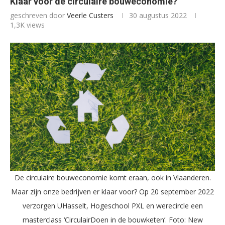
Klaar voor de circulaire bouweconomie?
geschreven door
Veerle Custers
30 augustus 2022
1,3K
views
De circulaire bouweconomie komt eraan, ook in Vlaanderen.
Maar zijn onze bedrijven er klaar voor? Op 20 september 2022
verzorgen UHasselt, Hogeschool PXL en werecircle een
masterclass ‘CirculairDoen in de bouwketen’. Foto: New