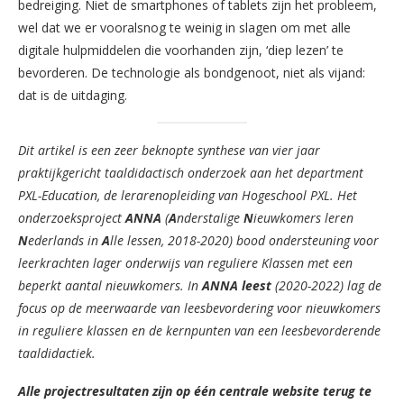
bedreiging. Niet de smartphones of tablets zijn het probleem,
wel dat we er vooralsnog te weinig in slagen om met alle
digitale hulpmiddelen die voorhanden zijn, ‘diep lezen’ te
bevorderen. De technologie als bondgenoot, niet als vijand:
dat is de uitdaging.
Dit artikel is een zeer beknopte synthese van vier jaar
praktijkgericht taaldidactisch onderzoek aan het department
PXL-Education, de lerarenopleiding van Hogeschool PXL. Het
onderzoeksproject
ANNA
(
A
nderstalige
N
ieuwkomers leren
N
ederlands in
A
lle lessen, 2018-2020) bood ondersteuning voor
leerkrachten lager onderwijs van reguliere Klassen met een
beperkt aantal nieuwkomers. In
ANNA leest
(2020-2022) lag de
focus op de meerwaarde van leesbevordering voor nieuwkomers
in reguliere klassen en de kernpunten van een leesbevorderende
taaldidactiek.
Alle projectresultaten zijn op één centrale website terug te