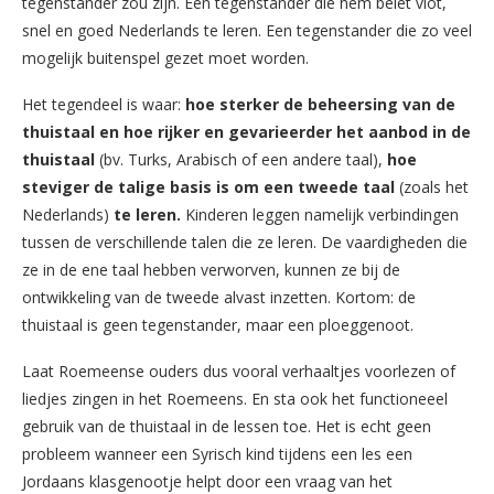
tegenstander zou zijn. Een tegenstander die hem belet vlot,
snel en goed Nederlands te leren. Een tegenstander die zo veel
mogelijk buitenspel gezet moet worden.
Het tegendeel is waar:
hoe sterker de beheersing van de
thuistaal en hoe rijker en gevarieerder het aanbod in de
thuistaal
(bv. Turks, Arabisch of een andere taal),
hoe
steviger de talige basis is om een tweede taal
(zoals het
Nederlands)
te leren.
Kinderen leggen namelijk verbindingen
tussen de verschillende talen die ze leren. De vaardigheden die
ze in de ene taal hebben verworven, kunnen ze bij de
ontwikkeling van de tweede alvast inzetten. Kortom: de
thuistaal is geen tegenstander, maar een ploeggenoot.
Laat Roemeense ouders dus vooral verhaaltjes voorlezen of
liedjes zingen in het Roemeens. En sta ook het functioneeel
gebruik van de thuistaal in de lessen toe. Het is echt geen
probleem wanneer een Syrisch kind tijdens een les een
Jordaans klasgenootje helpt door een vraag van het