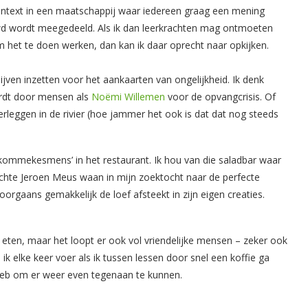
 context in een maatschappij waar iedereen graag een mening
ouwd wordt meegedeeld. Als ik dan leerkrachten mag ontmoeten
m het te doen werken, dan kan ik daar oprecht naar opkijken.
ijven inzetten voor het aankaarten van ongelijkheid. Ik denk
ordt door mensen als
Noëmi Willemen
voor de opvangcrisis. Of
verleggen in de rivier (hoe jammer het ook is dat dat nog steeds
‘kommekesmens’ in het restaurant. Ik hou van die saladbar waar
 echte Jeroen Meus waan in mijn zoektocht naar de perfecte
rgaans gemakkelijk de loef afsteekt in zijn eigen creaties.
ed eten, maar het loopt er ook vol vriendelijke mensen – zeker ook
e ik elke keer voer als ik tussen lessen door snel een koffie ga
 heb om er weer even tegenaan te kunnen.