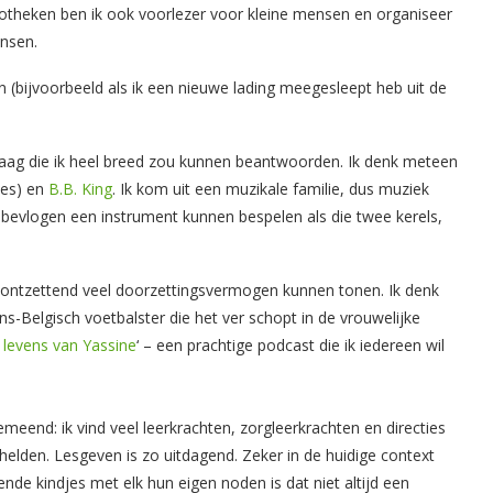
bliotheken ben ik ook voorlezer voor kleine mensen en organiseer
nsen.
 (bijvoorbeeld als ik een nieuwe lading meegesleept heb uit de
vraag die ik heel breed zou kunnen beantwoorden. Ik denk meteen
ses) en
B.B. King
. Ik kom uit een muzikale familie, dus muziek
evlogen een instrument kunnen bespelen als die twee kerels,
ontzettend veel doorzettingsvermogen kunnen tonen. Ik denk
-Belgisch voetbalster die het ver schopt in de vrouwelijke
 levens van Yassine
‘ – een prachtige podcast die ik iedereen wil
eend: ik vind veel leerkrachten, zorgleerkrachten en directies
lden. Lesgeven is zo uitdagend. Zeker in de huidige context
ende kindjes met elk hun eigen noden is dat niet altijd een