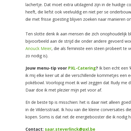
lachertje. Dat moet extra uitdagend zijn in de huidige
heeft, die liefst ook veelvuldig en niet per se onderb
die met frisse goesting blijven zoeken naar manieren o
Ten slotte denk ik aan mensen die zich onophoudelijk bl
bijvoorbeeld aan de strijd die onder andere gevoerd w
Anouck Meier
, die als feministe een steen probeert te 
zo nodig is).
Jouw menu-tip voor
PXL-Catering
?
Ik ben echt een 
ik mij elke keer uit al die verschillende kommetjes een
pokébowl. Voorlopig moet ik wel zeggen dat Rudy me doo
Daar doe ik met plezier mijn pet voor af.
En de beste tip is misschien: het is daar niet alleen go
in de Vildersstraat. Ik hou van die kleine conversaties di
kopen. Soms is dat net de energiebooster die ik nodig
Contact:
saar.steverlinck@pxl.be