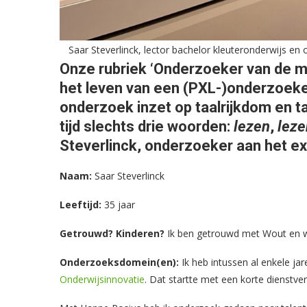
Saar Steverlinck, lector bachelor kleuteronderwijs e
Onze rubriek ‘Onderzoeker van de ma
het leven van een (PXL-)onderzoeke
onderzoek inzet op taalrijkdom en tal
tijd slechts drie woorden:
lezen
,
leze
Steverlinck, onderzoeker aan het 
Naam:
Saar Steverlinck
Leeftijd:
35 jaar
Getrouwd? Kinderen?
Ik ben getrouwd met Wout en wi
Onderzoeksdomein(en):
Ik heb intussen al enkele j
Onderwijsinnovatie
. Dat startte met een korte dienstve