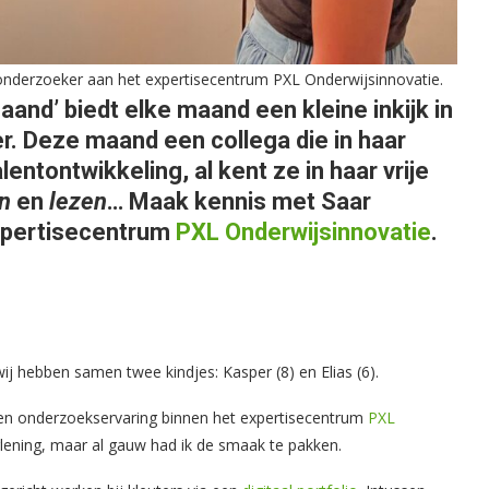
n onderzoeker aan het expertisecentrum PXL Onderwijsinnovatie.
and’ biedt elke maand een kleine inkijk in
r. Deze maand een collega die in haar
entontwikkeling, al kent ze in haar vrije
n
en
lezen
… Maak kennis met Saar
expertisecentrum
PXL Onderwijsinnovatie
.
j hebben samen twee kindjes: Kasper (8) en Elias (6).
aren onderzoekservaring binnen het expertisecentrum
PXL
rlening, maar al gauw had ik de smaak te pakken.