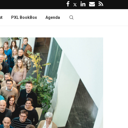
pt
PXL BookBox
Agenda