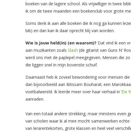
boeken van de lagere school. Als vrijwilliger in twee bi
ik om de twee maanden een boekenclub voor grote me
Soms denk ik aan alle boeken die ik nog ga kunnen lezen
bib) en dan kan ik daar oprecht blij van worden.
Wie is jouw held(in) (en waarom)?
Dat vind ik een 
aan muzikanten zoals
Slash
(de gitarist van Guns N’ Ro
werd ons met de paplepel meegegeven. Mensen die zo b
die liggen snel in mijn bovenste schuif.
Daarnaast heb ik zoveel bewondering voor mensen die 
dan bijvoorbeeld aan Ibtissam Bouharat; een Marokkaans
voetbalwereld. Ik leerde meer over haar verhaal in ‘
De 9
aanraden.
Van een totaal andere strekking, maar minstens even gem
van scholen waar ik al mee mocht samenwerken echte he
van lerarentekorten, grote klassen en heel veel verschill