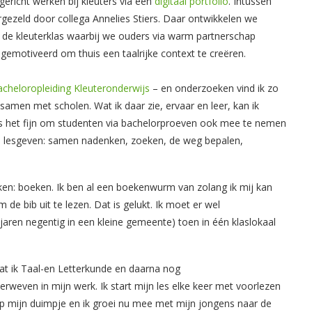
ericht werken bij kleuters via een
digitaal portfolio
. Intussen
gezeld door collega Annelies Stiers. Daar ontwikkelen we
in de kleuterklas waarbij we ouders via warm partnerschap
 gemotiveerd om thuis een taalrijke context te creëren.
acheloropleiding Kleuteronderwijs
– en onderzoeken vind ik zo
samen met scholen. Wat ik daar zie, ervaar en leer, kan ik
t is het fijn om studenten via bachelorproeven ook mee te nemen
n lesgeven: samen nadenken, zoeken, de weg bepalen,
nken: boeken. Ik ben al een boekenwurm van zolang ik mij kan
de bib uit te lezen. Dat is gelukt. Ik moet er wel
 jaren negentig in een kleine gemeente) toen in één klaslokaal
 dat ik Taal-en Letterkunde en daarna nog
erweven in mijn werk. Ik start mijn les elke keer met voorlezen
p mijn duimpje en ik groei nu mee met mijn jongens naar de