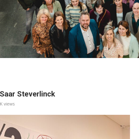
Saar Steverlinck
3K
views