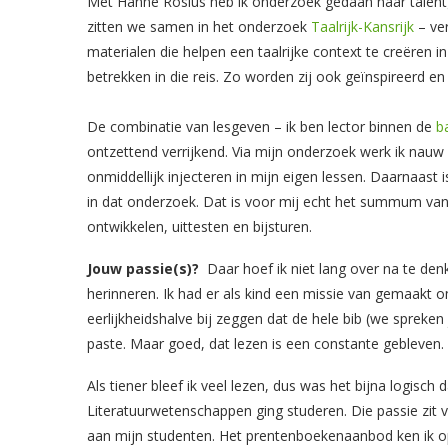
Met Hanne Rosius heb ik onderzoek gedaan naar talentg
zitten we samen in het onderzoek
Taalrijk-Kansrijk
– ver
materialen die helpen een taalrijke context te creëren 
betrekken in die reis. Zo worden zij ook geïnspireerd en
De combinatie van lesgeven – ik ben lector binnen de
b
ontzettend verrijkend. Via mijn onderzoek werk ik nauw 
onmiddellijk injecteren in mijn eigen lessen. Daarnaas
in dat onderzoek. Dat is voor mij echt het summum va
ontwikkelen, uittesten en bijsturen.
Jouw passie(s)?
Daar hoef ik niet lang over na te de
herinneren. Ik had er als kind een missie van gemaakt om 
eerlijkheidshalve bij zeggen dat de hele bib (we spreken
paste. Maar goed, dat lezen is een constante gebleven.
Als tiener bleef ik veel lezen, dus was het bijna logisch
Literatuurwetenschappen ging studeren. Die passie zit v
aan mijn studenten. Het prentenboekenaanbod ken ik o