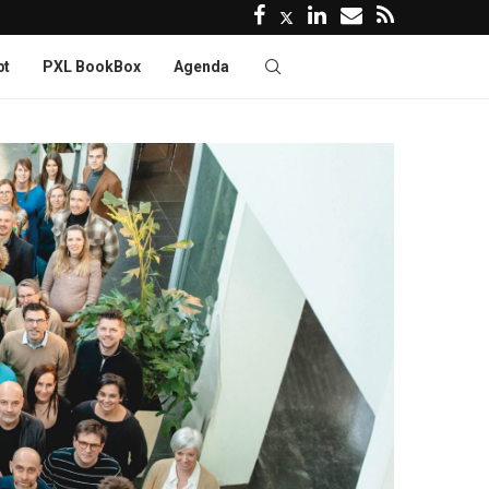
pt
PXL BookBox
Agenda