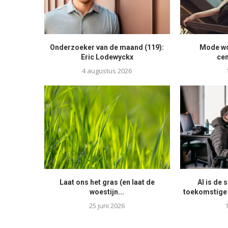
Onderzoeker van de maand (119):
Mode woo
Eric Lodewyckx
ce
4 augustus 2026
Laat ons het gras (en laat de
AI is de 
woestijn...
toekomstige 
25 juni 2026
1