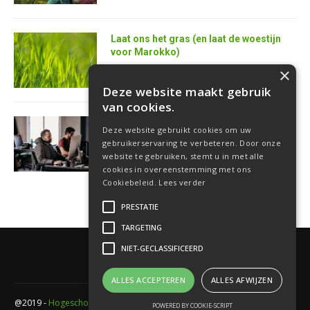
Laat ons het gras (en laat de woestijn
voor Marokko)
25 juni 2026
×
Deze website maakt gebruik
van cookies.
AI is de superkracht van de toekomstige
Deze website gebruikt cookies om uw
softwareontwikkelaar
gebruikerservaring te verbeteren. Door onze
18 juni 2026
website te gebruiken, stemt u in met alle
cookies in overeenstemming met ons
Cookiebeleid.
Lees verder
PRESTATIE
TARGETING
NIET-GECLASSIFICEERD
ALLES ACCEPTEREN
ALLES AFWIJZEN
@2019 -
Hogeschool PXL
- Elfde-liniestraat 24 Gebouw A , 3500 Hasselt -
POWERED BY COOKIE-SCRIPT