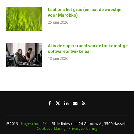
Laat ons het gras (en laat de woestijn
voor Marokko)
25 juni 2026
AI is de superkracht van de toekomstige
softwareontwikkelaar
18 juni 2026
@2019 -
Hogeschool PXL
- Elfde-liniestraat 24 Gebouw A , 3500 Hasselt -
Cookieverklaring
-
Privacyverklaring