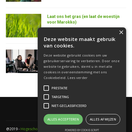
Laat ons het gras (en laat de woestijn
voor Marokko)
25 juni 2026
×
Deze website maakt gebruik
van cookies.
AI is de superkracht van de toekomstige
Deze website gebruikt cookies om uw
softwareontwikkelaar
gebruikerservaring te verbeteren. Door onze
18 juni 2026
website te gebruiken, stemt u in met alle
cookies in overeenstemming met ons
Cookiebeleid.
Lees verder
PRESTATIE
TARGETING
NIET-GECLASSIFICEERD
ALLES ACCEPTEREN
ALLES AFWIJZEN
@2019 -
Hogeschool PXL
- Elfde-liniestraat 24 Gebouw A , 3500 Hasselt -
POWERED BY COOKIE-SCRIPT