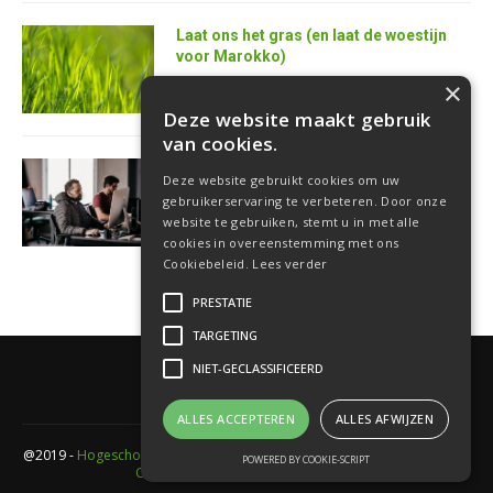
Laat ons het gras (en laat de woestijn
voor Marokko)
25 juni 2026
×
Deze website maakt gebruik
van cookies.
AI is de superkracht van de toekomstige
Deze website gebruikt cookies om uw
softwareontwikkelaar
gebruikerservaring te verbeteren. Door onze
18 juni 2026
website te gebruiken, stemt u in met alle
cookies in overeenstemming met ons
Cookiebeleid.
Lees verder
PRESTATIE
TARGETING
NIET-GECLASSIFICEERD
ALLES ACCEPTEREN
ALLES AFWIJZEN
@2019 -
Hogeschool PXL
- Elfde-liniestraat 24 Gebouw A , 3500 Hasselt -
POWERED BY COOKIE-SCRIPT
Cookieverklaring
-
Privacyverklaring