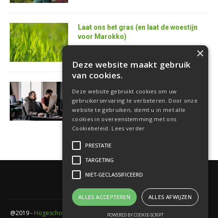
Laat ons het gras (en laat de woestijn
voor Marokko)
25 juni 2026
×
Deze website maakt gebruik
van cookies.
AI is de superkracht van de toekomstige
Deze website gebruikt cookies om uw
softwareontwikkelaar
gebruikerservaring te verbeteren. Door onze
18 juni 2026
website te gebruiken, stemt u in met alle
cookies in overeenstemming met ons
Cookiebeleid.
Lees verder
PRESTATIE
TARGETING
NIET-GECLASSIFICEERD
ALLES ACCEPTEREN
ALLES AFWIJZEN
@2019 -
Hogeschool PXL
- Elfde-liniestraat 24 Gebouw A , 3500 Hasselt -
POWERED BY COOKIE-SCRIPT