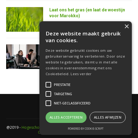
Laat ons het gras (en laat de woestijn
voor Marokko)
25 juni 2026
×
Deze website maakt gebruik
van cookies.
AI is de superkracht van de toekomstige
Deze website gebruikt cookies om uw
softwareontwikkelaar
gebruikerservaring te verbeteren. Door onze
18 juni 2026
website te gebruiken, stemt u in met alle
cookies in overeenstemming met ons
Cookiebeleid.
Lees verder
PRESTATIE
TARGETING
NIET-GECLASSIFICEERD
ALLES ACCEPTEREN
ALLES AFWIJZEN
@2019 -
Hogeschool PXL
- Elfde-liniestraat 24 Gebouw A , 3500 Hasselt -
POWERED BY COOKIE-SCRIPT
Cookieverklaring
-
Privacyverklaring