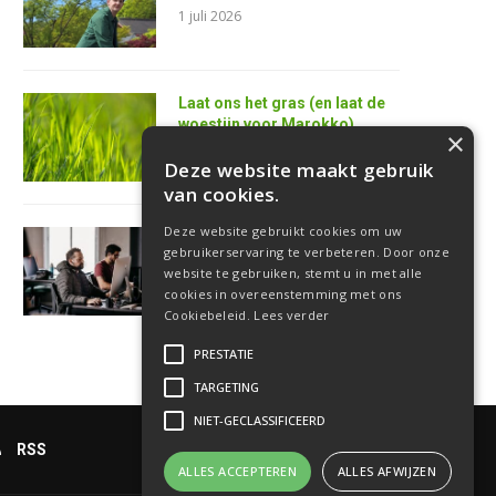
1 juli 2026
Laat ons het gras (en laat de
woestijn voor Marokko)
×
25 juni 2026
Deze website maakt gebruik
van cookies.
Deze website gebruikt cookies om uw
AI is de superkracht van de
gebruikerservaring te verbeteren. Door onze
toekomstige
website te gebruiken, stemt u in met alle
softwareontwikkelaar
cookies in overeenstemming met ons
18 juni 2026
Cookiebeleid.
Lees verder
PRESTATIE
TARGETING
NIET-GECLASSIFICEERD
RSS
ALLES ACCEPTEREN
ALLES AFWIJZEN