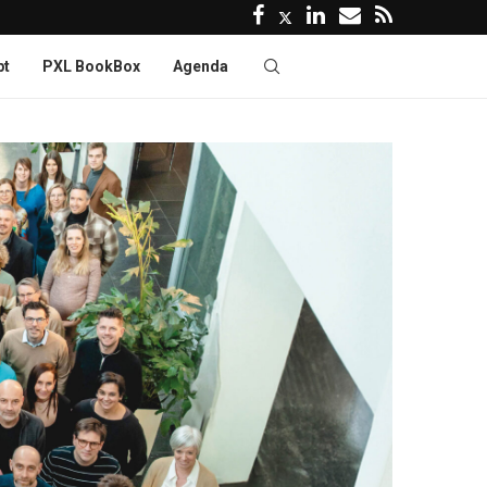
pt
PXL BookBox
Agenda