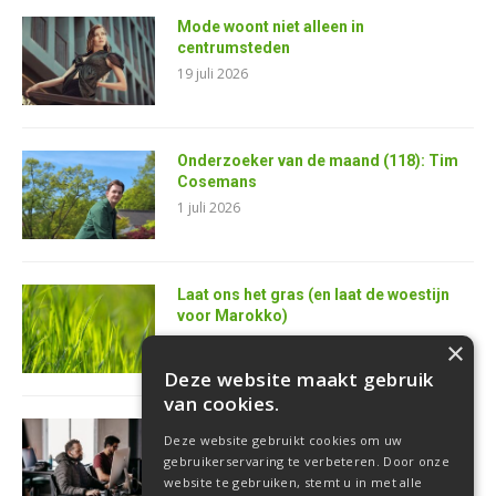
Mode woont niet alleen in
centrumsteden
19 juli 2026
Onderzoeker van de maand (118): Tim
Cosemans
1 juli 2026
Laat ons het gras (en laat de woestijn
voor Marokko)
25 juni 2026
×
Deze website maakt gebruik
van cookies.
AI is de superkracht van de toekomstige
Deze website gebruikt cookies om uw
softwareontwikkelaar
gebruikerservaring te verbeteren. Door onze
18 juni 2026
website te gebruiken, stemt u in met alle