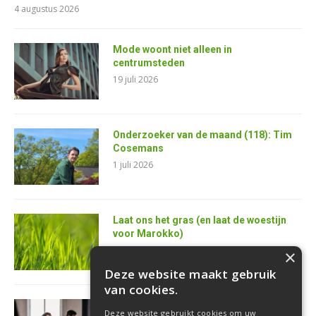
4 augustus 2026
Mode woont niet alleen in
centrumsteden
19 juli 2026
Onderzoeker van de maand (118): Tim
Cosemans
1 juli 2026
Laat ons het gras (en laat de woestijn
voor Marokko)
25 juni 2026
×
Deze website maakt gebruik
van cookies.
AI is de superkracht van de toekomstige
Deze website gebruikt cookies om uw