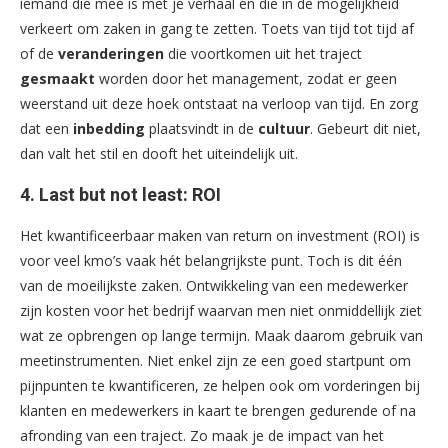
iemand die mee is met je verhaal én die in de mogelijkheid
verkeert om zaken in gang te zetten. Toets van tijd tot tijd af
of de
veranderingen
die voortkomen uit het traject
gesmaakt
worden door het management, zodat er geen
weerstand uit deze hoek ontstaat na verloop van tijd. En zorg
dat een
inbedding
plaatsvindt in de
cultuur
. Gebeurt dit niet,
dan valt het stil en dooft het uiteindelijk uit.
4.
Last but not least: ROI
Het kwantificeerbaar maken van return on investment (ROI) is
voor veel kmo’s vaak hét belangrijkste punt. Toch is dit één
van de moeilijkste zaken. Ontwikkeling van een medewerker
zijn kosten voor het bedrijf waarvan men niet onmiddellijk ziet
wat ze opbrengen op lange termijn. Maak daarom gebruik van
meetinstrumenten. Niet enkel zijn ze een goed startpunt om
pijnpunten te kwantificeren, ze helpen ook om vorderingen bij
klanten en medewerkers in kaart te brengen gedurende of na
afronding van een traject. Zo maak je de impact van het