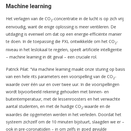
Machine learning
Het verlagen van de CO
-concentratie in de lucht is op zich vrij
2
eenvoudig, want de enige oplossing is meer ventileren. De
uitdaging is evenwel om dat op een energie-efficiënte manier
te doen. In de toepassing die PXL ontwikkelde om het CO
-
2
niveau in het leslokaal te regelen, speelt artificiële intelligentie
– machine learning in dit geval – een cruciale rol.
Patrick Pilat: “Via machine learning maakt onze sturing op basis
van een hele rits parameters een voorspelling van de CO
-
2
waarde over één uur en over twee uur. In die voorspellingen
wordt bijvoorbeeld rekening gehouden met binnen- en
buitentemperatuur, met de lessenroosters en het verwachte
aantal studenten, en met de huidige CO
-waarde en de
2
waardes die opgemeten werden in het verleden. Doordat het
systeem zichzelf om de 10 minuten bijstuurt, slaagden we er –
ook in pre-coronatijden – in om zelfs in goed gevulde