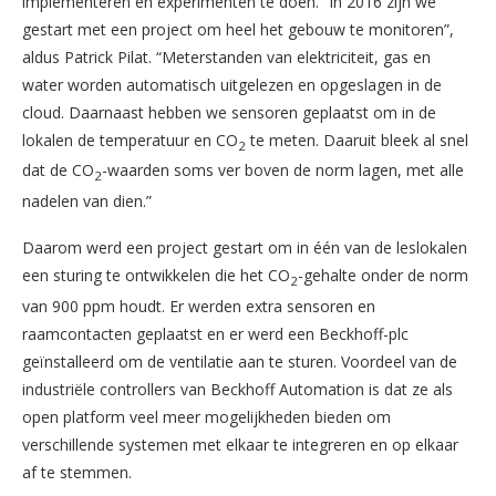
implementeren en experimenten te doen. “In 2016 zijn we
gestart met een project om heel het gebouw te monitoren”,
aldus Patrick Pilat. “Meterstanden van elektriciteit, gas en
water worden automatisch uitgelezen en opgeslagen in de
cloud. Daarnaast hebben we sensoren geplaatst om in de
lokalen de temperatuur en CO
te meten. Daaruit bleek al snel
2
dat de CO
-waarden soms ver boven de norm lagen, met alle
2
nadelen van dien.”
Daarom werd een project gestart om in één van de leslokalen
een sturing te ontwikkelen die het CO
-gehalte onder de norm
2
van 900 ppm houdt. Er werden extra sensoren en
raamcontacten geplaatst en er werd een Beckhoff-plc
geïnstalleerd om de ventilatie aan te sturen. Voordeel van de
industriële controllers van Beckhoff Automation is dat ze als
open platform veel meer mogelijkheden bieden om
verschillende systemen met elkaar te integreren en op elkaar
af te stemmen.