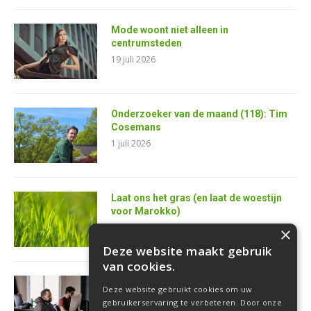
Mode woont niet alleen in
centrumsteden
19 juli 2026
Onderzoeker van de maand (118): Tim
Cosemans
1 juli 2026
Laat ons het gras (en laat de woestijn
voor Marokko)
25 juni 2026
×
Deze website maakt gebruik
van cookies.
AI is de superkracht van de toekomstige
Deze website gebruikt cookies om uw
softwareontwikkelaar
gebruikerservaring te verbeteren. Door onze