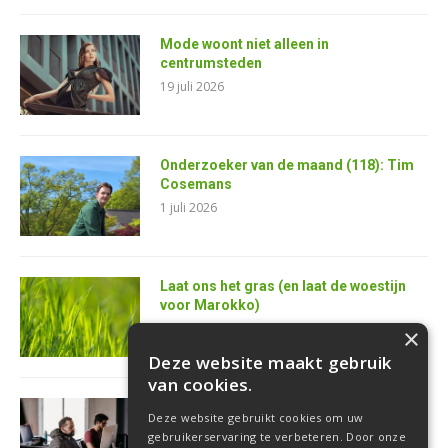
Mode woont niet alleen in
centrumsteden
19 juli 2026
Onderzoeker van de maand (118): Tim
Cosemans
1 juli 2026
Laat ons het gras (en laat de woestijn
voor Marokko)
25 juni 2026
×
Deze website maakt gebruik
van cookies.
AI is de superkracht van de toekomstige
Deze website gebruikt cookies om uw
softwareontwikkelaar
gebruikerservaring te verbeteren. Door onze