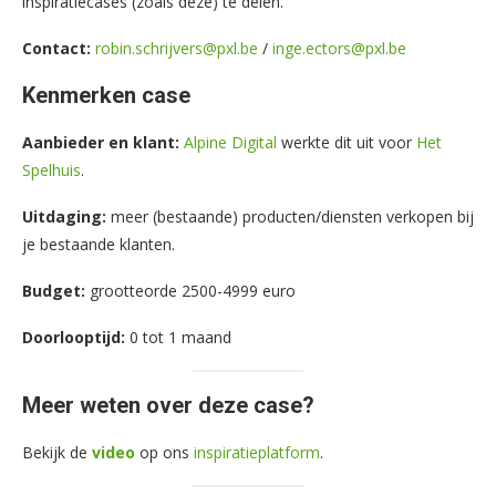
inspiratiecases (zoals deze) te delen.
Contact:
robin.schrijvers@pxl.be
/
inge.ectors@pxl.be
Kenmerken case
Aanbieder en klant:
Alpine Digital
werkte dit uit voor
Het
Spelhuis
.
Uitdaging:
meer (bestaande) producten/diensten verkopen bij
je bestaande klanten.
Budget:
grootteorde 2500-4999 euro
Doorlooptijd:
0 tot 1 maand
Meer weten over deze case?
Bekijk de
video
op ons
inspiratieplatform
.