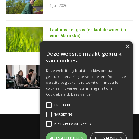
1 juli 2026
Laat ons het gras (en laat de woestijn
voor Marokko)
25 juni 2026
×
Deze website maakt gebruik
van cookies.
AI is de superkracht van de toekomstige
Deze website gebruikt cookies om uw
softwareontwikkelaar
gebruikerservaring te verbeteren. Door onze
18 juni 2026
website te gebruiken, stemt u in met alle
cookies in overeenstemming met ons
Cookiebeleid.
Lees verder
PRESTATIE
TARGETING
NIET-GECLASSIFICEERD
ALLES ACCEPTEREN
ALLES AFWIJZEN