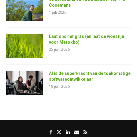
Cosemans
1 juli 2026
Laat ons het gras (en laat de woestijn
voor Marokko)
25 juni 2026
AI is de superkracht van de toekomstige
softwareontwikkelaar
18 juni 2026