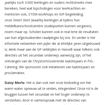
jaarlijks toch 3.000 leerlingen en ouders rechtstreeks mee
bereiken, heel wat bijscholingen voor leerkrachten en
mentoren ook, STEM-workhops en GIP-begeleiding,
onze
Smart Start
(waarbij leerlingen al tijdens hun
middelbareschoolcarrière studiepunten kunnen vergaren),
noem maar op. Scholen kunnen ook in real time de resultaten
van hun afgestudeerden raadplegen bij ons. En verder is het
informele netwerken een pijler die al ettelijke jaren uitgebouwd
is; denk maar aan de GP veldrijden in Hasselt waar telkens ook
directies uit het secundair onderwijs aanwezig zijn, of het
ontvangen van de Chrystomosvierende laatstejaars in PXL-
Catering. We sponsoren ook initiatieven van laatstejaars en
proclamaties.
Daisy Merlo:
Het is dan ook niet onze bedoeling om het
warm water opnieuw uit te vinden, integendeel. Onze rol is de
bruggen tussen het secundair en het hoger onderwijs te
versterken, door in samenspraak met de directies van