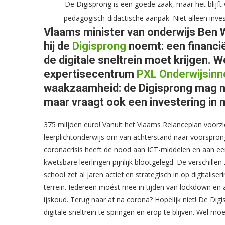
De Digisprong is een goede zaak, maar het blijft 
pedagogisch-didactische aanpak. Niet alleen inves
Vlaams minister van onderwijs Ben W
hij de
Digisprong
noemt: een financië
de digitale sneltrein moet krijgen.
expertisecentrum
PXL Onderwijsinn
waakzaamheid: de Digisprong mag nie
maar vraagt ook een investering in
375 miljoen euro! Vanuit het Vlaams Relanceplan voorz
leerplichtonderwijs om van achterstand naar voorsprong 
coronacrisis heeft de nood aan ICT-middelen en aan ee
kwetsbare leerlingen pijnlijk blootgelegd. De verschill
school zet al jaren actief en strategisch in op digitalis
terrein. Iedereen moést mee in tijden van lockdown en 
ijskoud. Terug naar af na corona? Hopelijk niet! De Di
digitale sneltrein te springen en erop te blijven. Wel m