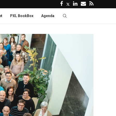
pt
PXL BookBox
Agenda