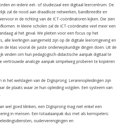
rden en iedere eet- of studiezaal een digitaal leercentrum. De
ijk zal de nood aan draadloze netwerken, bandbreedte en
ervoor in de richting van de ICT-coördinatoren kijken. Die zien
fkomen. In kleine scholen zal de ICT-coördinatie veel meer een
andaag al het geval. We pleiten voor een focus op het
s, alle leerlingen aangemeld zijn op de digitale leeromgeving en
in de klas vooral de juiste onderwijskundige dingen doen. Uit de
lijk vinden om hun pedagogisch-didactische aanpak digitaal te
ude vertrouwde analoge aanpak simpelweg proberen te kopiëren
n in het welslagen van de Digisprong. Lerarenopleidingen zijn
aar de plaats waar ze hun opleiding volgden. Een systeem van
.
 dan wel goed klinken, een Digisprong mag niet enkel een
tering in mensen. Een totaalaanpak dus met als kernspelers:
geleidingsdiensten, ouderverenigingen en