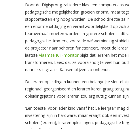
Door de Digisprong zal iedere klas een computerklas wo
pedagogische mogelijkheden groeien enorm, maar tegel
stopcontacten erg hoog worden. De schooldirectie zal hi
een enorme uitdaging en verantwoordelijkheid op zich a
teamverhaal moeten worden. In grotere scholen is dit v
pedagogische. Immers, zodra de wifi-verbinding stabiel i
de projector naar behoren functioneert, moet de leraar 
laatste
Vlaamse ICT-monitor
blijkt dat leraren het moei
transformeren. Lees: dat ze vooralsnog te veel hun o
naar iets digitaals. Kansen blijven zo onbenut.
De lerarenopleidingen kunnen een belangrijke sleutel zij
regionaal georganiseerd en leraren keren graag terug n
opleidingsjetons voor leraren zou erg nuttig kunnen zijn
‘Een toestel voor ieder kind vanaf het 5e leerjaar’ mag
investering zijn in hardware, maar vraagt ook een inves
scholen (leraren), lerarenopleidingen, pedagogische be