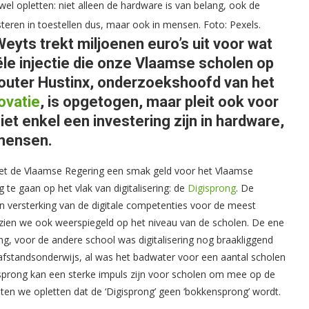
wel opletten: niet alleen de hardware is van belang, ook de
teren in toestellen dus, maar ook in mensen. Foto: Pexels.
eyts trekt miljoenen euro’s uit voor wat
le injectie die onze Vlaamse scholen op
 Wouter Hustinx, onderzoekshoofd van het
ovatie
, is opgetogen, maar pleit ook voor
t enkel een investering zijn in hardware,
 mensen.
iet de Vlaamse Regering een smak geld voor het Vlaamse
te gaan op het vlak van digitalisering: de
Digisprong
. De
n versterking van de digitale competenties voor de meest
en zien we ook weerspiegeld op het niveau van de scholen. De ene
ering, voor de andere school was digitalisering nog braakliggend
afstandsonderwijs, al was het badwater voor een aantal scholen
gisprong kan een sterke impuls zijn voor scholen om mee op de
oeten we opletten dat de ‘Digisprong’ geen ‘bokkensprong’ wordt.