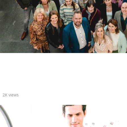
2K
views