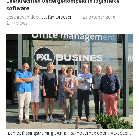
Leerkrachten ondergedompeld in logistieke
software
geschreven door
Stefan Dreesen
20 oktober 2016
2,1K
views
Een opfrissingstraining SAP B1 & Produmex door PXL-docent