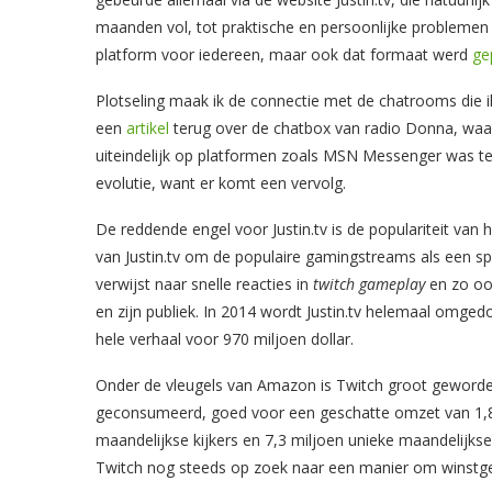
maanden vol, tot praktische en persoonlijke problemen 
platform voor iedereen, maar ook dat formaat werd
ge
Plotseling maak ik de connectie met de chatrooms die ik 
een
artikel
terug over de chatbox van radio Donna, waar
uiteindelijk op platformen zoals MSN Messenger was te
evolutie, want er komt een vervolg.
De reddende engel voor Justin.tv is de populariteit van
van Justin.tv om de populaire gamingstreams als een sp
verwijst naar snelle reacties in
twitch gameplay
en zo ook
en zijn publiek. In 2014 wordt Justin.tv helemaal omged
hele verhaal voor 970 miljoen dollar.
Onder de vleugels van Amazon is Twitch groot geworden
geconsumeerd, goed voor een geschatte omzet van 1,8 m
maandelijkse kijkers en 7,3 miljoen unieke maandelijkse
Twitch nog steeds op zoek naar een manier om winstg