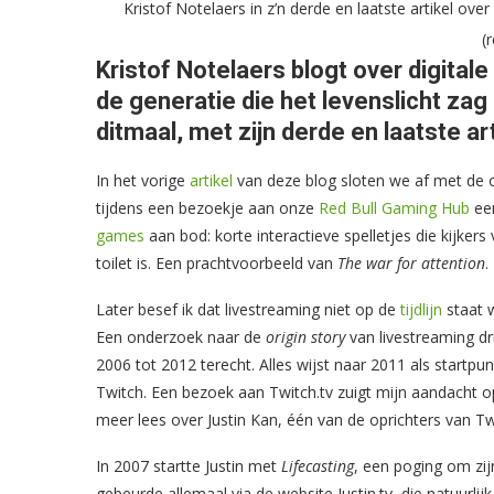
Kristof Notelaers in z’n derde en laatste artikel ove
(
Kristof Notelaers blogt over digital
de generatie die het levenslicht za
ditmaal, met zijn derde en laatste art
In het vorige
artikel
van deze blog sloten we af met de 
tijdens een bezoekje aan onze
Red Bull Gaming Hub
een
games
aan bod: korte interactieve spelletjes die kijker
toilet is. Een prachtvoorbeeld van
The war for attention
.
Later besef ik dat livestreaming niet op de
tijdlijn
staat 
Een onderzoek naar de
origin story
van livestreaming dr
2006 tot 2012 terecht. Alles wijst naar 2011 als startp
Twitch. Een bezoek aan Twitch.tv zuigt mijn aandacht o
meer lees over Justin Kan, één van de oprichters van Tw
In 2007 startte Justin met
Lifecasting
, een poging om zij
gebeurde allemaal via de website Justin.tv, die natuurli