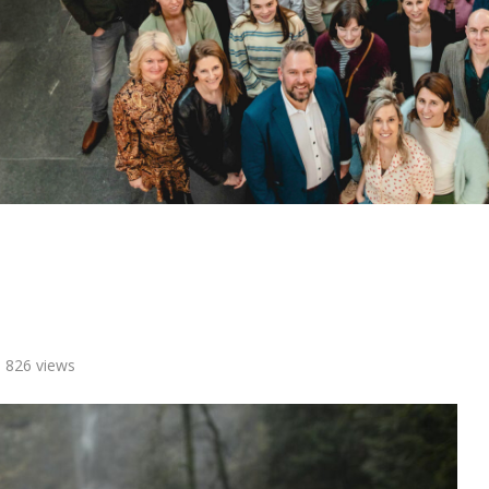
826
views