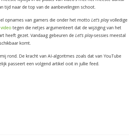
an tijd naar de top van de aanbevelingen schoot.
veel opnames van gamers die onder het motto
Let’s play
volledige
e
video
tegen die netjes argumenteert dat de wijziging van het
art heeft gezet. Vandaag gebeuren de
Let’s play-
sessies meestal
schikbaar komt.
r mij rond. De kracht van AI-algoritmes zoals dat van YouTube
jk passeert een volgend artikel ooit in jullie feed.