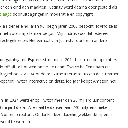
er een eind aan maakten. Justin.tv werd daarna opengesteld als
plaagd
door uitdagingen in moderatie en copyright.
als tiener eind jaren 90, begin jaren 2000 bezocht. Ik vind zelfs
 het voor mij allemaal begon. Mijn indruk was dat iedereen
rechtgekomen. Het verhaal van Justin.tv toont een andere
 hun gaming- en Esports-streams. In 2011 besluiten de oprichters
in-off uit te bouwen onder de naam Twitch.tv. Een naam die
 symbool staat voor de real-time interactie tussen de streamer
oopt tot Twitch Interactive en datzelfde jaar koopt Amazon het
. In 2024 werd er op Twitch meer dan 20 miljard uur content
iljard dollar. Allemaal te danken aan 240 miljoen unieke
 ‘content creators’. Ondanks deze duizelingwekkende cijfers is
evend te worden.