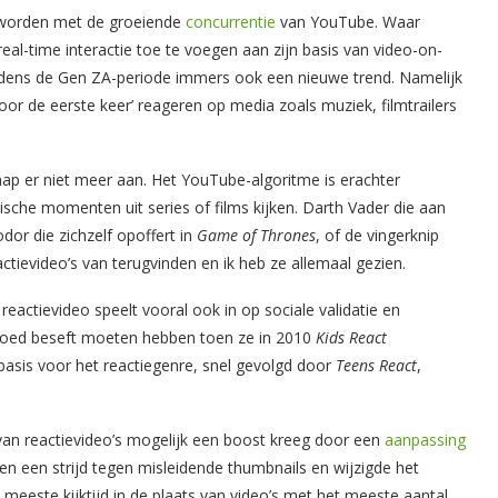
p worden met de groeiende
concurrentie
van YouTube. Waar
eal-time interactie toe te voegen aan zijn basis van video-on-
dens de Gen ZA-periode immers ook een nieuwe trend. Namelijk
voor de eerste keer’ reageren op media zoals muziek, filmtrailers
nap er niet meer aan. Het YouTube-algoritme is erachter
ische momenten uit series of films kijken. Darth Vader die aan
dor die zichzelf opoffert in
Game of Thrones
, of de vingerknip
eactievideo’s van terugvinden en ik heb ze allemaal gezien.
eactievideo speelt vooral ook in op sociale validatie en
oed beseft moeten hebben toen ze in 2010
Kids React
asis voor het reactiegenre, snel gevolgd door
Teens React
,
t van reactievideo’s mogelijk een boost kreeg door een
aanpassing
n een strijd tegen misleidende thumbnails en wijzigde het
meeste kijktijd in de plaats van video’s met het meeste aantal