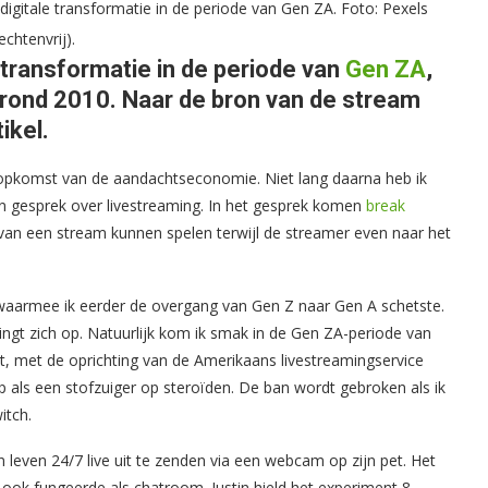
r digitale transformatie in de periode van Gen ZA. Foto: Pexels
rechtenvrij).
e transformatie in de periode van
Gen ZA
,
g rond 2010. Naar de bron van de stream
ikel.
opkomst van de aandachtseconomie. Niet lang daarna heb ik
 gesprek over livestreaming. In het gesprek komen
break
s van een stream kunnen spelen terwijl de streamer even naar het
waarmee ik eerder de overgang van Gen Z naar Gen A schetste.
ingt zich op. Natuurlijk kom ik smak in de Gen ZA-periode van
unt, met de oprichting van de Amerikaans livestreamingservice
p als een stofzuiger op steroïden. De ban wordt gebroken als ik
itch.
n leven 24/7 live uit te zenden via een webcam op zijn pet. Het
jk ook fungeerde als chatroom. Justin hield het experiment 8