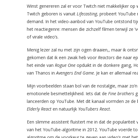
Winst genereren zal er voor Twitch niet makkelijker o
Twitch geboren is vanuit
Lifecasting
, probeert YouTube r
demand. In het video-aanbod van YouTube ontstond tij
het reactiegenre: mensen die zichzelf filmen terwijl ze ‘
of virale video’s.
Menig lezer zal nu met zijn ogen draaien,, maar ik onts
gekomen dat ik een zwak heb voor
Reactors
die naar ep
het einde van
Rogue One
opduikt in de donkere gang, Ho
van Thanos in
Avengers End Game
. Je kan er allemaal r
Mijn voorbeelden staan bol van de nostalgie, maar zo’n r
emotionele besmettelijkheid. Iets dat de
Fine brothers
g
lanceerden op YouTube. Met dit kanaal vormden ze de b
Elderly React
en natuurlijk
YouTubers React
.
Een slimme assistent fluistert me in dat de popularitei
van het YouTube-algoritme in 2012. YouTube voerde toe
algoritme om de voorkeur te geven aan video’s met het 