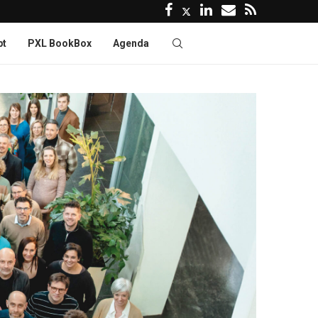
pt
PXL BookBox
Agenda