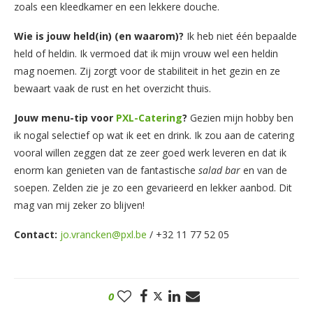
zoals een kleedkamer en een lekkere douche.
Wie is jouw held(in) (en waarom)?
Ik heb niet één bepaalde
held of heldin. Ik vermoed dat ik mijn vrouw wel een heldin
mag noemen. Zij zorgt voor de stabiliteit in het gezin en ze
bewaart vaak de rust en het overzicht thuis.
Jouw menu-tip voor
PXL-Catering
?
Gezien mijn hobby ben
ik nogal selectief op wat ik eet en drink. Ik zou aan de catering
vooral willen zeggen dat ze zeer goed werk leveren en dat ik
enorm kan genieten van de fantastische
salad bar
en van de
soepen. Zelden zie je zo een gevarieerd en lekker aanbod. Dit
mag van mij zeker zo blijven!
Contact:
jo.vrancken@pxl.be
/ +32 11 77 52 05
0