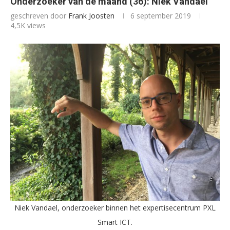
Onderzoeker van de maand (36): Niek Vandael
geschreven door
Frank Joosten
6 september 2019
4,5K
views
Niek Vandael, onderzoeker binnen het expertisecentrum PXL
Smart ICT.