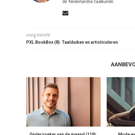
de Nederlandse taalkunde.
vorig bericht
PXL BookBox (8): Taalduiken en artisticuleren
AANBEVO
Onderzoeker van de maand (119):
Mode woo