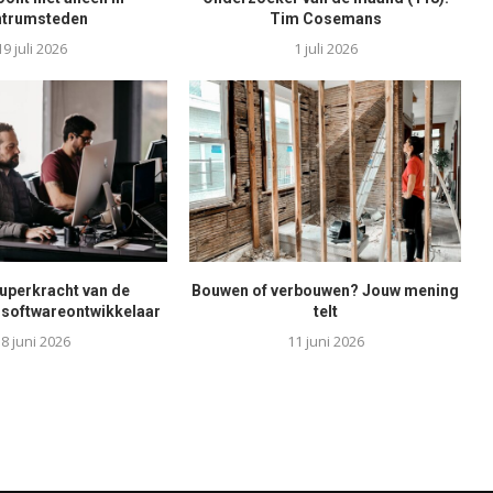
ntrumsteden
Tim Cosemans
19 juli 2026
1 juli 2026
superkracht van de
Bouwen of verbouwen? Jouw mening
softwareontwikkelaar
telt
8 juni 2026
11 juni 2026