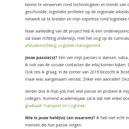
kennis te verwerven rond technologieën en trends van d
geschoolde, logistieke profielen op de regionale arbei
netwerk uit te breiden en mijn expertise rond logistieke
Naar aanleiding van dit project heb ik een onderwijsin
zal slaan richting onderwijs, met het oog op de curric
afstudeerrichting Logistiek management
.
Jouw passie(s)?
Eén van mijn passies is dansen: salsa
ik ook van de sociale contacten die erbij komen kijken
Ook reis ik graag. In de zomer van 2019 bezocht ik Bos
maar was aangenaam verrast. Zeker een aanrader! Deze
Verder doe ik mijn job met veel passie en probeer ik mi
collega’s. Komend academiejaar zal ik dat niet enkel do
graduaat Transport en Logistiek
.
Wie is jouw held(in) (en waarom)?
Ik heb niet echt 
mensen die hun passie volgen.