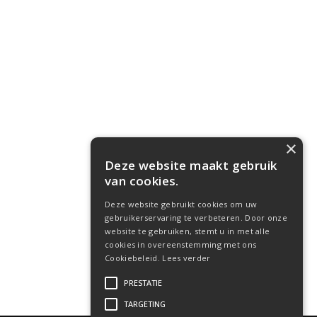
×
Deze website maakt gebruik
van cookies.
Deze website gebruikt cookies om uw
gebruikerservaring te verbeteren. Door onze
website te gebruiken, stemt u in met alle
cookies in overeenstemming met ons
Cookiebeleid.
Lees verder
PRESTATIE
TARGETING