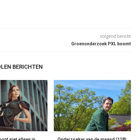
volgend bericht
Groenonderzoek PXL boomt
LEN BERICHTEN
nt niet alleen in
Onderzoeker van de maand (118):