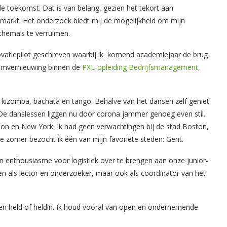
e toekomst. Dat is van belang, gezien het tekort aan
dsmarkt. Het onderzoek biedt mij de mogelijkheid om mijn
 thema’s te verruimen.
novatiepilot geschreven waarbij ik komend academiejaar de brug
ulumvernieuwing binnen de
PXL-opleiding Bedrijfsmanagement,
, kizomba, bachata en tango. Behalve van het dansen zelf geniet
. De danslessen liggen nu door corona jammer genoeg even stil.
ton en New York. Ik had geen verwachtingen bij de stad Boston,
 zomer bezocht ik één van mijn favoriete steden: Gent.
jn enthousiasme voor logistiek over te brengen aan onze junior-
en als lector en onderzoeker, maar ook als coördinator van het
een held of heldin. Ik houd vooral van open en ondernemende