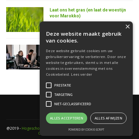
Laat ons het gras (en laat de woestijn
voor Marokko)
25 juni 2026
×
Deze website maakt gebruik
van cookies.
AI is de superkracht van de toekomstige
Deze website gebruikt cookies om uw
softwareontwikkelaar
gebruikerservaring te verbeteren. Door onze
18 juni 2026
website te gebruiken, stemt u in met alle
cookies in overeenstemming met ons
Cookiebeleid.
Lees verder
PRESTATIE
TARGETING
NIET-GECLASSIFICEERD
ALLES ACCEPTEREN
ALLES AFWIJZEN
@2019 -
Hogeschool PXL
- Elfde-liniestraat 24 Gebouw A , 3500 Hasselt -
POWERED BY COOKIE-SCRIPT
Cookieverklaring
-
Privacyverklaring