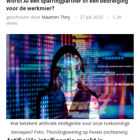
Wordt AI een sparringpartner of een bedreiging
voor de werkmier?
geschreven door
Maarten Thiry
27 juli 2023
1,2K
views
Wat betekent artificiële intelligentie voor onze toekomstige
beroepen? Foto: ThisIsEngineering op Pexels (rechtenvrij).