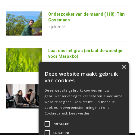
Onderzoeker van de maand (118): Tim
Cosemans
1 juli 2026
Laat ons het gras (en laat de woestijn
voor Marokko)
25 juni 2026
×
Deze website maakt gebruik
van cookies.
AI is de superkracht van de toekomstige
Deze website gebruikt cookies om uw
softwareontwikkelaar
gebruikerservaring te verbeteren. Door onze
18 juni 2026
website te gebruiken, stemt u in met alle
cookies in overeenstemming met ons
Cookiebeleid.
Lees verder
PRESTATIE
TARGETING