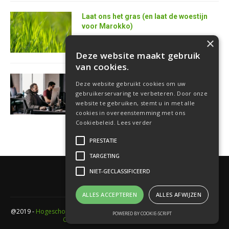
Laat ons het gras (en laat de woestijn
voor Marokko)
25 juni 2026
×
Deze website maakt gebruik
van cookies.
AI is de superkracht van de toekomstige
Deze website gebruikt cookies om uw
softwareontwikkelaar
gebruikerservaring te verbeteren. Door onze
18 juni 2026
website te gebruiken, stemt u in met alle
cookies in overeenstemming met ons
Cookiebeleid.
Lees verder
PRESTATIE
TARGETING
NIET-GECLASSIFICEERD
ALLES ACCEPTEREN
ALLES AFWIJZEN
@2019 -
Hogeschool PXL
- Elfde-liniestraat 24 Gebouw A , 3500 Hasselt -
POWERED BY COOKIE-SCRIPT
Cookieverklaring
-
Privacyverklaring