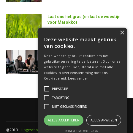
Laat ons het gras (en laat de woestijn
voor Marokko)
25 juni 2026
×
Deze website maakt gebruik
van cookies.
AI is de superkracht van de toekomstige
Deze website gebruikt cookies om uw
softwareontwikkelaar
gebruikerservaring te verbeteren. Door onze
18 juni 2026
website te gebruiken, stemt u in met alle
cookies in overeenstemming met ons
Cookiebeleid.
Lees verder
PRESTATIE
TARGETING
NIET-GECLASSIFICEERD
ALLES ACCEPTEREN
ALLES AFWIJZEN
@2019 -
Hogeschool PXL
- Elfde-liniestraat 24 Gebouw A , 3500 Hasselt -
POWERED BY COOKIE-SCRIPT