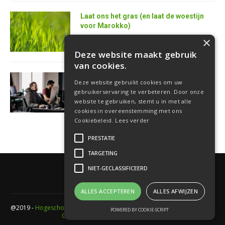
Laat ons het gras (en laat de woestijn
voor Marokko)
25 juni 2026
×
Deze website maakt gebruik
van cookies.
AI is de superkracht van de toekomstige
Deze website gebruikt cookies om uw
softwareontwikkelaar
gebruikerservaring te verbeteren. Door onze
18 juni 2026
website te gebruiken, stemt u in met alle
cookies in overeenstemming met ons
Cookiebeleid.
Lees verder
PRESTATIE
TARGETING
NIET-GECLASSIFICEERD
ALLES ACCEPTEREN
ALLES AFWIJZEN
@2019 -
Hogeschool PXL
- Elfde-liniestraat 24 Gebouw A , 3500 Hasselt -
POWERED BY COOKIE-SCRIPT
Cookieverklaring
-
Privacyverklaring