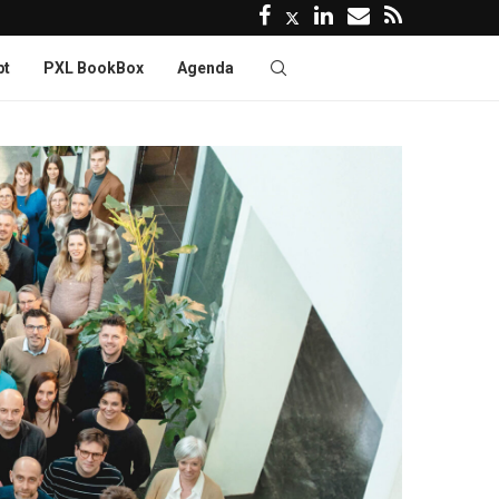
pt
PXL BookBox
Agenda