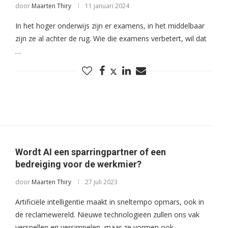
door
Maarten Thiry
11 januari 2024
In het hoger onderwijs zijn er examens, in het middelbaar
zijn ze al achter de rug. Wie die examens verbetert, wil dat
…
Wordt AI een sparringpartner of een
bedreiging voor de werkmier?
door
Maarten Thiry
27 juli 2023
Artificiële intelligentie maakt in sneltempo opmars, ook in
de reclamewereld. Nieuwe technologieën zullen ons vak
versnellen en versimpelen, maar ze vormen ook …