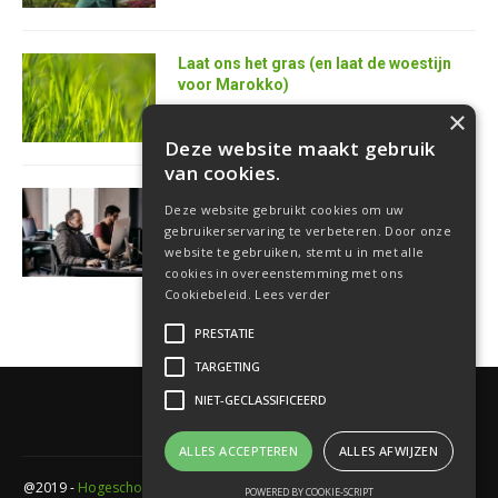
Laat ons het gras (en laat de woestijn
voor Marokko)
25 juni 2026
×
Deze website maakt gebruik
van cookies.
AI is de superkracht van de toekomstige
Deze website gebruikt cookies om uw
softwareontwikkelaar
gebruikerservaring te verbeteren. Door onze
18 juni 2026
website te gebruiken, stemt u in met alle
cookies in overeenstemming met ons
Cookiebeleid.
Lees verder
PRESTATIE
TARGETING
NIET-GECLASSIFICEERD
ALLES ACCEPTEREN
ALLES AFWIJZEN
@2019 -
Hogeschool PXL
- Elfde-liniestraat 24 Gebouw A , 3500 Hasselt -
POWERED BY COOKIE-SCRIPT