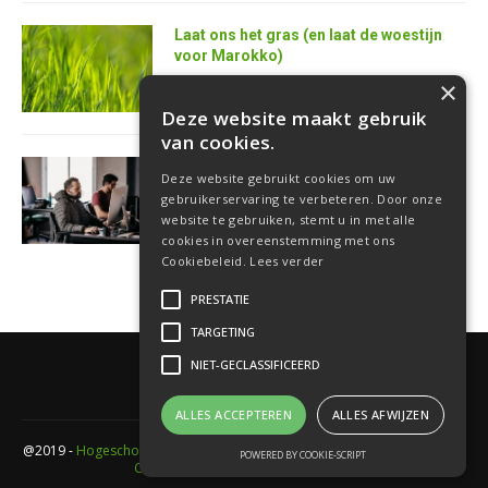
Laat ons het gras (en laat de woestijn
voor Marokko)
25 juni 2026
×
Deze website maakt gebruik
van cookies.
AI is de superkracht van de toekomstige
Deze website gebruikt cookies om uw
softwareontwikkelaar
gebruikerservaring te verbeteren. Door onze
18 juni 2026
website te gebruiken, stemt u in met alle
cookies in overeenstemming met ons
Cookiebeleid.
Lees verder
PRESTATIE
TARGETING
NIET-GECLASSIFICEERD
ALLES ACCEPTEREN
ALLES AFWIJZEN
@2019 -
Hogeschool PXL
- Elfde-liniestraat 24 Gebouw A , 3500 Hasselt -
POWERED BY COOKIE-SCRIPT
Cookieverklaring
-
Privacyverklaring