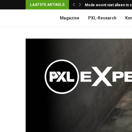
LAATSTE ARTIKELS
Mode woont niet alleen in
Onderzoeker van de maand
Laat ons het gras (en laat de
AI is de superkracht van d
Magazine
PXL-Research
Ken