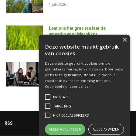
1 juli 2026
Laat ons het gras (en laat de
woestijn voor Marokko)
×
25 juni 2026
Deze website maakt gebruik
van cookies.
Deze website gebruikt cookies om uw
AI is de superkracht van de
gebruikerservaring te verbeteren. Door onze
toekomstige
website te gebruiken, stemt u in met alle
softwareontwikkelaar
cookies in overeenstemming met ons
18 juni 2026
Cookiebeleid.
Lees verder
PRESTATIE
TARGETING
NIET-GECLASSIFICEERD
RSS
ALLES ACCEPTEREN
ALLES AFWIJZEN