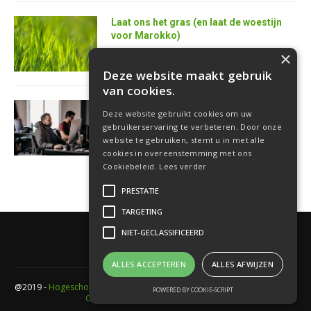
Laat ons het gras (en laat de woestijn
voor Marokko)
25 juni 2026
×
Deze website maakt gebruik
van cookies.
AI is de superkracht van de toekomstige
Deze website gebruikt cookies om uw
softwareontwikkelaar
gebruikerservaring te verbeteren. Door onze
18 juni 2026
website te gebruiken, stemt u in met alle
cookies in overeenstemming met ons
Cookiebeleid.
Lees verder
PRESTATIE
TARGETING
NIET-GECLASSIFICEERD
ALLES ACCEPTEREN
ALLES AFWIJZEN
@2019 -
Hogeschool PXL
- Elfde-liniestraat 24 Gebouw A , 3500 Hasselt -
POWERED BY COOKIE-SCRIPT
Cookieverklaring
-
Privacyverklaring