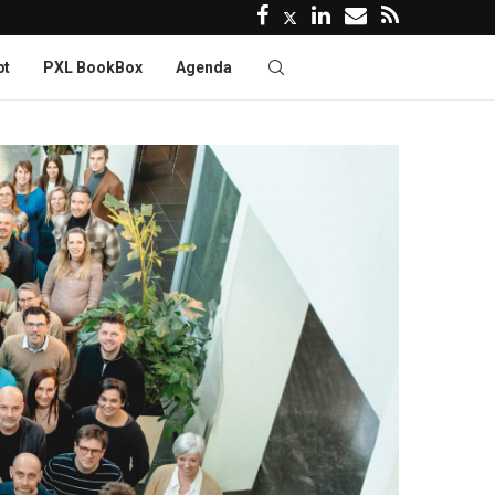
pt
PXL BookBox
Agenda