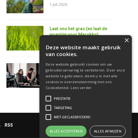
1 juli 2026
Laat ons het gras (en laat de
woestijn voor Marokko)
×
25 juni 2026
Deze website maakt gebruik
van cookies.
Deze website gebruikt cookies om uw
AI is de superkracht van de
gebruikerservaring te verbeteren. Door onze
toekomstige
website te gebruiken, stemt u in met alle
softwareontwikkelaar
cookies in overeenstemming met ons
18 juni 2026
Cookiebeleid.
Lees verder
PRESTATIE
TARGETING
NIET-GECLASSIFICEERD
RSS
ALLES ACCEPTEREN
ALLES AFWIJZEN