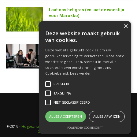
Laat ons het gras (en laat de woestijn
voor Marokko)
25 juni 2026
×
Deze website maakt gebruik
van cookies.
AI is de superkracht van de toekomstige
Deze website gebruikt cookies om uw
softwareontwikkelaar
gebruikerservaring te verbeteren. Door onze
18 juni 2026
website te gebruiken, stemt u in met alle
cookies in overeenstemming met ons
Cookiebeleid.
Lees verder
PRESTATIE
TARGETING
NIET-GECLASSIFICEERD
ALLES ACCEPTEREN
ALLES AFWIJZEN
@2019 -
Hogeschool PXL
- Elfde-liniestraat 24 Gebouw A , 3500 Hasselt -
POWERED BY COOKIE-SCRIPT
Cookieverklaring
-
Privacyverklaring