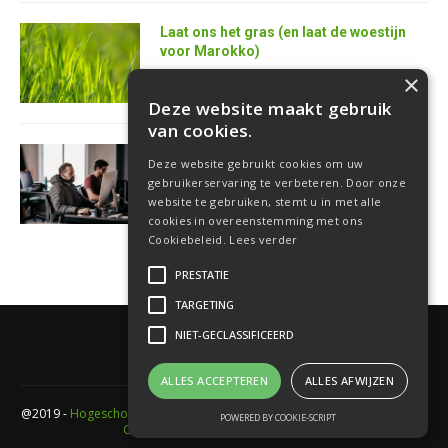
Laat ons het gras (en laat de woestijn
voor Marokko)
25 juni 2026
×
Deze website maakt gebruik
van cookies.
AI is de superkracht van de toekomstige
Deze website gebruikt cookies om uw
softwareontwikkelaar
gebruikerservaring te verbeteren. Door onze
18 juni 2026
website te gebruiken, stemt u in met alle
cookies in overeenstemming met ons
Cookiebeleid.
Lees verder
PRESTATIE
TARGETING
NIET-GECLASSIFICEERD
ALLES ACCEPTEREN
ALLES AFWIJZEN
@2019 -
Hogeschool PXL
- Elfde-liniestraat 24 Gebouw A , 3500 Hasselt -
POWERED BY COOKIE-SCRIPT
Cookieverklaring
-
Privacyverklaring